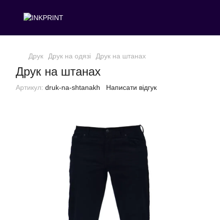
Друк
Друк на одязі
Друк на штанах
Друк на штанах
Артикул:
druk-na-shtanakh
Написати відгук