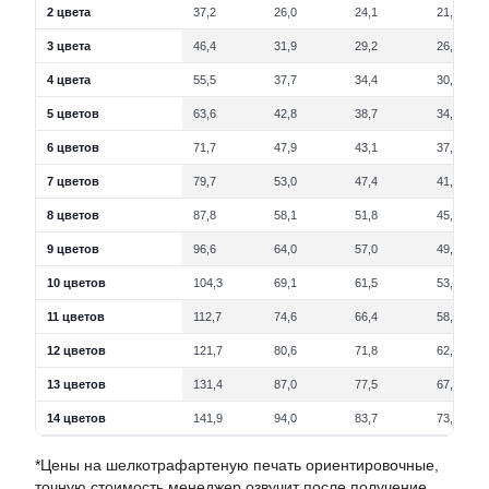
2 цвета
37,2
26,0
24,1
21,8
3 цвета
46,4
31,9
29,2
26,2
4 цвета
55,5
37,7
34,4
30,6
5 цветов
63,6
42,8
38,7
34,3
6 цветов
71,7
47,9
43,1
37,9
7 цветов
79,7
53,0
47,4
41,6
8 цветов
87,8
58,1
51,8
45,3
9 цветов
96,6
64,0
57,0
49,8
10 цветов
104,3
69,1
61,5
53,8
11 цветов
112,7
74,6
66,4
58,1
12 цветов
121,7
80,6
71,8
62,8
13 цветов
131,4
87,0
77,5
67,8
14 цветов
141,9
94,0
83,7
73,2
*Цены на шелкотрафартеную печать ориентировочные,
точную стоимость менеджер озвучит после получение