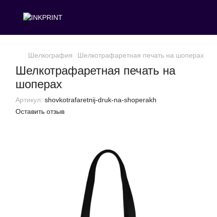
Шелкография
Шелкотрафаретная печать на шоперах
Шелкотрафаретная печать на
шоперах
Артикул:
shovkotrafaretnij-druk-na-shoperakh
Оставить отзыв