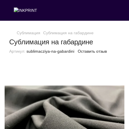
Сублимация
Сублимация на габардине
Сублимация на габардине
Артикул:
sublimacziya-na-gabardini
Оставить отзыв