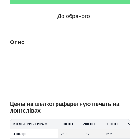
До обраного
Опис
Цены на шелкотрафаретную печать на
лонгслівах
КОЛЬОРИ \ ТИРАЖ
100 ШТ
200 ШТ
300 ШТ
500 Ш
1 колір
24,9
17,7
16,6
15,3