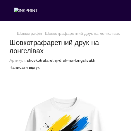
Шовкографія
Шовкотрафаретний друк на лонгслівах
Шовкотрафаретний друк на
лонгслівах
Артикул:
shovkotrafaretnij-druk-na-longslivakh
Написати відгук