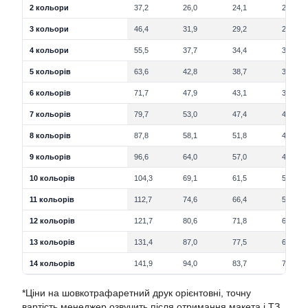
2 кольори
37,2
26,0
24,1
21,8
3 кольори
46,4
31,9
29,2
26,2
4 кольори
55,5
37,7
34,4
30,6
5 кольорів
63,6
42,8
38,7
34,3
6 кольорів
71,7
47,9
43,1
37,9
7 кольорів
79,7
53,0
47,4
41,6
8 кольорів
87,8
58,1
51,8
45,3
9 кольорів
96,6
64,0
57,0
49,8
10 кольорів
104,3
69,1
61,5
53,8
11 кольорів
112,7
74,6
66,4
58,1
12 кольорів
121,7
80,6
71,8
62,8
13 кольорів
131,4
87,0
77,5
67,8
14 кольорів
141,9
94,0
83,7
73,2
*Ціни на шовкотрафаретний друк орієнтовні, точну
вартість менеджер озвучить після отримання макета і ТЗ.