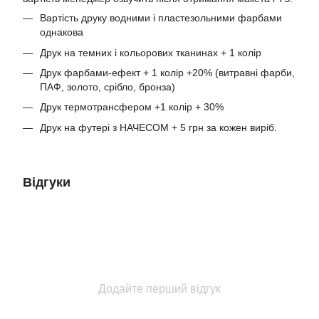
Вартість друку водними і пластезольними фарбами
однакова
Друк на темних і кольорових тканинах + 1 колір
Друк фарбами-ефект + 1 колір +20% (витравні фарби,
ПАФ, золото, срібло, бронза)
Друк термотрансфером +1 колір + 30%
Друк на футері з НАЧЕСОМ + 5 грн за кожен виріб.
Відгуки
Додайте перший відгук