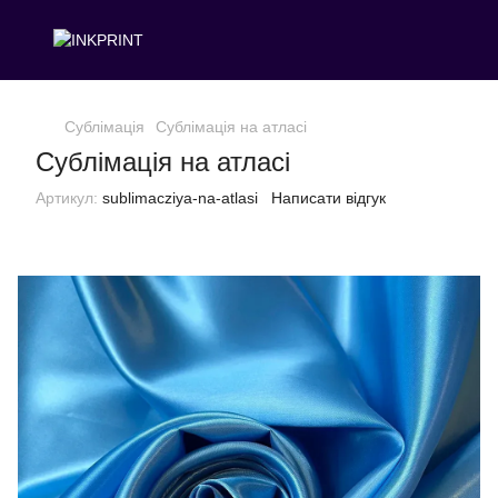
Сублімація
Сублімація на атласі
Сублімація на атласі
Артикул:
sublimacziya-na-atlasi
Написати відгук